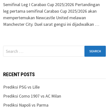
Semifinal Leg I Carabao Cup 2025/2026 Pertandingan
leg pertama semifinal Carabao Cup 2025/2026 akan
mempertemukan Newcastle United melawan
Manchester City. Duel sarat gengsi ini dijadwalkan …
Search
for:
RECENT POSTS
Prediksi PSG vs Lille
Prediksi Como 1907 vs AC Milan
Prediksi Napoli vs Parma