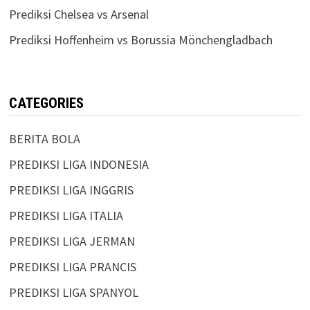
Prediksi Chelsea vs Arsenal
Prediksi Hoffenheim vs Borussia Mönchengladbach
CATEGORIES
BERITA BOLA
PREDIKSI LIGA INDONESIA
PREDIKSI LIGA INGGRIS
PREDIKSI LIGA ITALIA
PREDIKSI LIGA JERMAN
PREDIKSI LIGA PRANCIS
PREDIKSI LIGA SPANYOL