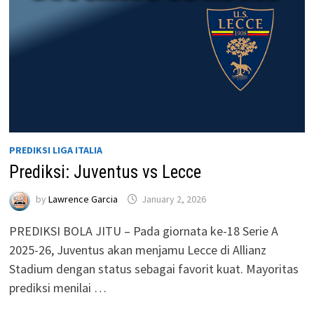
PREDIKSI LIGA ITALIA
Prediksi: Juventus vs Lecce
by
Lawrence Garcia
January 2, 2026
PREDIKSI BOLA JITU – Pada giornata ke-18 Serie A
2025-26, Juventus akan menjamu Lecce di Allianz
Stadium dengan status sebagai favorit kuat. Mayoritas
prediksi menilai …