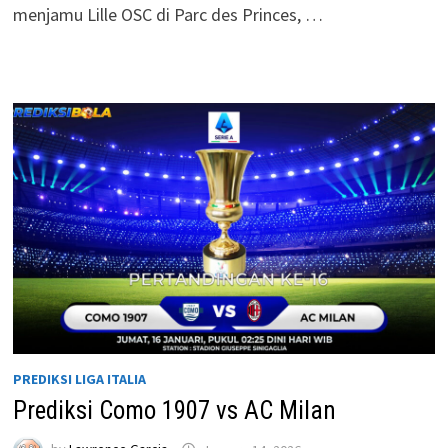
menjamu Lille OSC di Parc des Princes, …
PREDIKSI LIGA ITALIA
Prediksi Como 1907 vs AC Milan