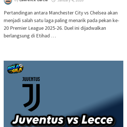
Pertandingan antara Manchester City vs Chelsea akan
menjadi salah satu laga paling menarik pada pekan ke-
20 Premier League 2025-26. Duel ini dijadwalkan
berlangsung di Etihad …