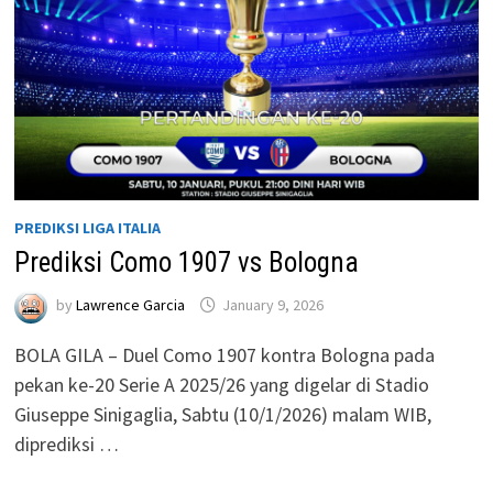
PREDIKSI LIGA ITALIA
Prediksi Como 1907 vs Bologna
by
Lawrence Garcia
January 9, 2026
BOLA GILA – Duel Como 1907 kontra Bologna pada
pekan ke-20 Serie A 2025/26 yang digelar di Stadio
Giuseppe Sinigaglia, Sabtu (10/1/2026) malam WIB,
diprediksi …