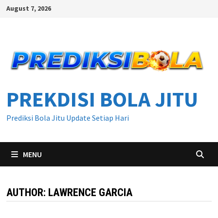
Skip
August 7, 2026
to
content
PREKDISI BOLA JITU
Prediksi Bola Jitu Update Setiap Hari
MENU
AUTHOR:
LAWRENCE GARCIA