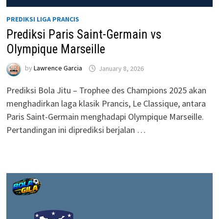
PREDIKSI LIGA PRANCIS
Prediksi Paris Saint-Germain vs
Olympique Marseille
by
Lawrence Garcia
January 8, 2026
Prediksi Bola Jitu – Trophee des Champions 2025 akan
menghadirkan laga klasik Prancis, Le Classique, antara
Paris Saint-Germain menghadapi Olympique Marseille.
Pertandingan ini diprediksi berjalan …