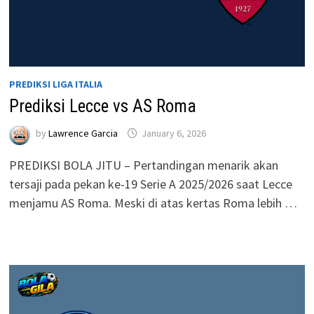
PREDIKSI LIGA ITALIA
Prediksi Lecce vs AS Roma
by
Lawrence Garcia
January 6, 2026
PREDIKSI BOLA JITU – Pertandingan menarik akan
tersaji pada pekan ke-19 Serie A 2025/2026 saat Lecce
menjamu AS Roma. Meski di atas kertas Roma lebih …