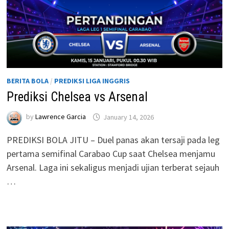
BERITA BOLA
/
PREDIKSI LIGA INGGRIS
Prediksi Chelsea vs Arsenal
by
Lawrence Garcia
January 14, 2026
PREDIKSI BOLA JITU – Duel panas akan tersaji pada leg
pertama semifinal Carabao Cup saat Chelsea menjamu
Arsenal. Laga ini sekaligus menjadi ujian terberat sejauh
…