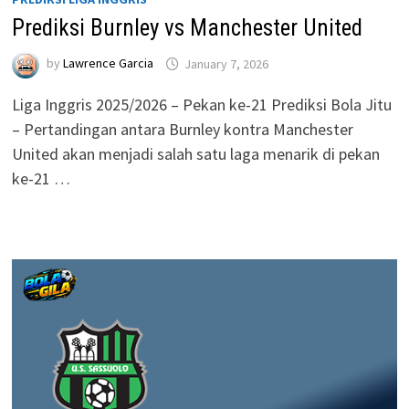
Prediksi Burnley vs Manchester United
by
Lawrence Garcia
January 7, 2026
Liga Inggris 2025/2026 – Pekan ke-21 Prediksi Bola Jitu
– Pertandingan antara Burnley kontra Manchester
United akan menjadi salah satu laga menarik di pekan
ke-21 …