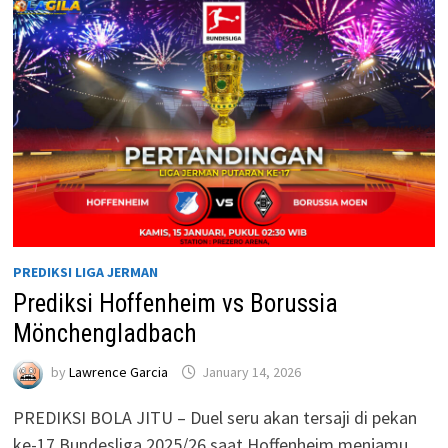
PREDIKSI LIGA JERMAN
Prediksi Hoffenheim vs Borussia
Mönchengladbach
by
Lawrence Garcia
January 14, 2026
PREDIKSI BOLA JITU – Duel seru akan tersaji di pekan
ke-17 Bundesliga 2025/26 saat Hoffenheim menjamu