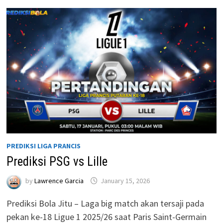
PREDIKSI LIGA PRANCIS
Prediksi PSG vs Lille
by
Lawrence Garcia
January 15, 2026
Prediksi Bola Jitu – Laga big match akan tersaji pada
pekan ke-18 Ligue 1 2025/26 saat Paris Saint-Germain