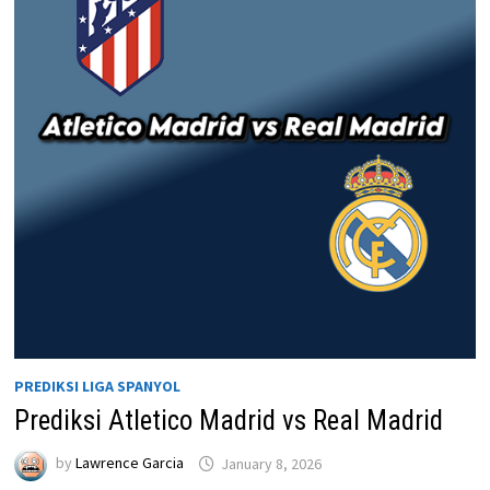
PREDIKSI LIGA SPANYOL
Prediksi Atletico Madrid vs Real Madrid
by
Lawrence Garcia
January 8, 2026