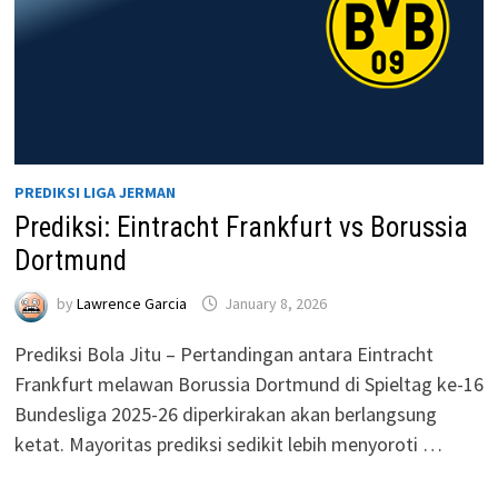
PREDIKSI LIGA JERMAN
Prediksi: Eintracht Frankfurt vs Borussia
Dortmund
by
Lawrence Garcia
January 8, 2026
Prediksi Bola Jitu – Pertandingan antara Eintracht
Frankfurt melawan Borussia Dortmund di Spieltag ke-16
Bundesliga 2025-26 diperkirakan akan berlangsung
ketat. Mayoritas prediksi sedikit lebih menyoroti …