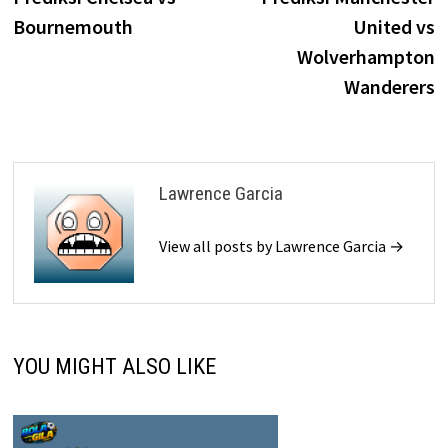
navigation
Bournemouth
United vs
Wolverhampton
Wanderers
Lawrence Garcia
View all posts by Lawrence Garcia →
YOU MIGHT ALSO LIKE