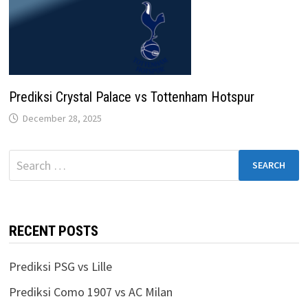
Prediksi Crystal Palace vs Tottenham Hotspur
December 28, 2025
Search
for:
RECENT POSTS
Prediksi PSG vs Lille
Prediksi Como 1907 vs AC Milan