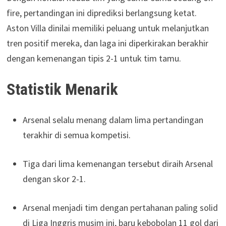
fire, pertandingan ini diprediksi berlangsung ketat.
Aston Villa dinilai memiliki peluang untuk melanjutkan
tren positif mereka, dan laga ini diperkirakan berakhir
dengan kemenangan tipis 2-1 untuk tim tamu.
Statistik Menarik
Arsenal selalu menang dalam lima pertandingan
terakhir di semua kompetisi.
Tiga dari lima kemenangan tersebut diraih Arsenal
dengan skor 2-1.
Arsenal menjadi tim dengan pertahanan paling solid
di Liga Inggris musim ini, baru kebobolan 11 gol dari