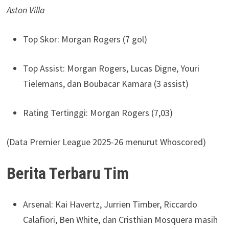
Aston Villa
Top Skor: Morgan Rogers (7 gol)
Top Assist: Morgan Rogers, Lucas Digne, Youri
Tielemans, dan Boubacar Kamara (3 assist)
Rating Tertinggi: Morgan Rogers (7,03)
(Data Premier League 2025-26 menurut Whoscored)
Berita Terbaru Tim
Arsenal: Kai Havertz, Jurrien Timber, Riccardo
Calafiori, Ben White, dan Cristhian Mosquera masih