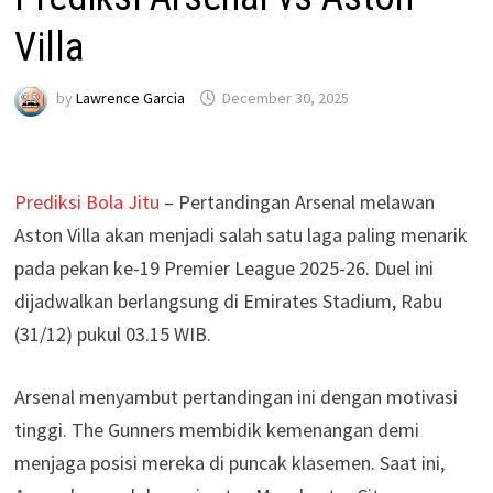
Villa
by
Lawrence Garcia
December 30, 2025
Prediksi Bola Jitu
– Pertandingan Arsenal melawan
Aston Villa akan menjadi salah satu laga paling menarik
pada pekan ke-19 Premier League 2025-26. Duel ini
dijadwalkan berlangsung di Emirates Stadium, Rabu
(31/12) pukul 03.15 WIB.
Arsenal menyambut pertandingan ini dengan motivasi
tinggi. The Gunners membidik kemenangan demi
menjaga posisi mereka di puncak klasemen. Saat ini,