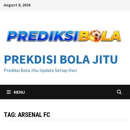
Skip
August 8, 2026
to
content
PREKDISI BOLA JITU
Prediksi Bola Jitu Update Setiap Hari
MENU
TAG:
ARSENAL FC