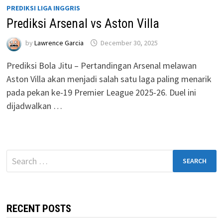
PREDIKSI LIGA INGGRIS
Prediksi Arsenal vs Aston Villa
by
Lawrence Garcia
December 30, 2025
Prediksi Bola Jitu – Pertandingan Arsenal melawan
Aston Villa akan menjadi salah satu laga paling menarik
pada pekan ke-19 Premier League 2025-26. Duel ini
dijadwalkan …
Search
for:
RECENT POSTS