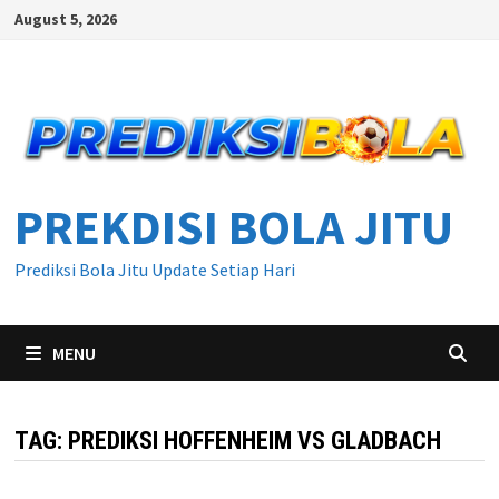
Skip
August 5, 2026
to
content
PREKDISI BOLA JITU
Prediksi Bola Jitu Update Setiap Hari
MENU
TAG:
PREDIKSI HOFFENHEIM VS GLADBACH