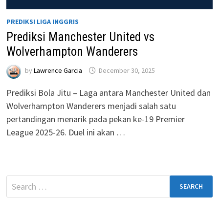
PREDIKSI LIGA INGGRIS
Prediksi Manchester United vs
Wolverhampton Wanderers
by
Lawrence Garcia
December 30, 2025
Prediksi Bola Jitu – Laga antara Manchester United dan
Wolverhampton Wanderers menjadi salah satu
pertandingan menarik pada pekan ke-19 Premier
League 2025-26. Duel ini akan …
Search
for: