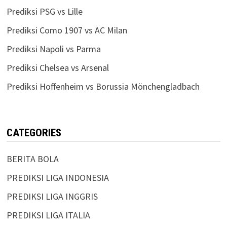
Prediksi PSG vs Lille
Prediksi Como 1907 vs AC Milan
Prediksi Napoli vs Parma
Prediksi Chelsea vs Arsenal
Prediksi Hoffenheim vs Borussia Mönchengladbach
CATEGORIES
BERITA BOLA
PREDIKSI LIGA INDONESIA
PREDIKSI LIGA INGGRIS
PREDIKSI LIGA ITALIA