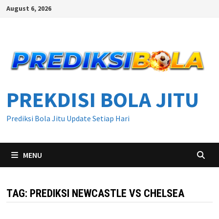
Skip
August 6, 2026
to
content
PREKDISI BOLA JITU
Prediksi Bola Jitu Update Setiap Hari
MENU
TAG:
PREDIKSI NEWCASTLE VS CHELSEA