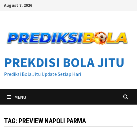
Skip
August 7, 2026
to
content
PREKDISI BOLA JITU
Prediksi Bola Jitu Update Setiap Hari
MENU
TAG:
PREVIEW NAPOLI PARMA