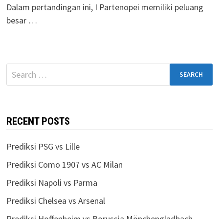
Dalam pertandingan ini, I Partenopei memiliki peluang
besar …
Search
for:
RECENT POSTS
Prediksi PSG vs Lille
Prediksi Como 1907 vs AC Milan
Prediksi Napoli vs Parma
Prediksi Chelsea vs Arsenal
Prediksi Hoffenheim vs Borussia Mönchengladbach