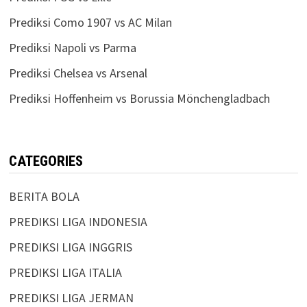
Prediksi Como 1907 vs AC Milan
Prediksi Napoli vs Parma
Prediksi Chelsea vs Arsenal
Prediksi Hoffenheim vs Borussia Mönchengladbach
CATEGORIES
BERITA BOLA
PREDIKSI LIGA INDONESIA
PREDIKSI LIGA INGGRIS
PREDIKSI LIGA ITALIA
PREDIKSI LIGA JERMAN