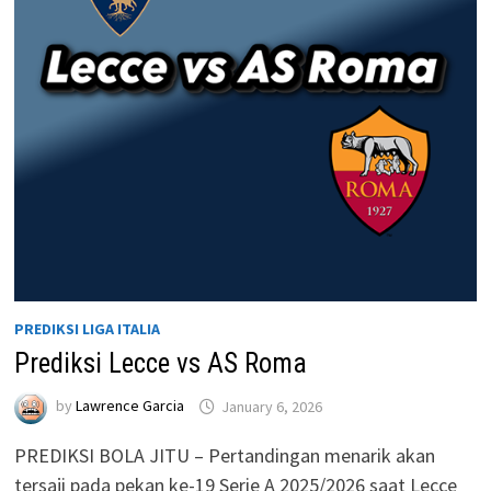
PREDIKSI LIGA ITALIA
Prediksi Lecce vs AS Roma
by
Lawrence Garcia
January 6, 2026
PREDIKSI BOLA JITU – Pertandingan menarik akan
tersaji pada pekan ke-19 Serie A 2025/2026 saat Lecce